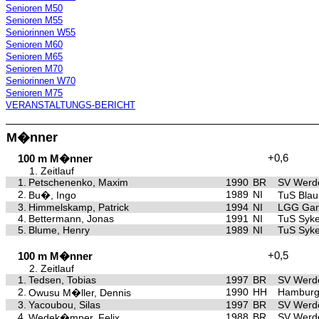
Senioren M50
Senioren M55
Seniorinnen W55
Senioren M60
Senioren M65
Senioren M70
Seniorinnen W70
Senioren M75
VERANSTALTUNGS-BERICHT
M�nner
+0,6
100 m M�nner
1. Zeitlauf
1.
Petschenenko, Maxim
1990
BR
SV Werd
2.
1989
NI
Bu�, Ingo
TuS Bla
3.
Himmelskamp, Patrick
1994
NI
LGG Gan
4.
Bettermann, Jonas
1991
NI
TuS Syk
5.
Blume, Henry
1989
NI
TuS Syk
+0,5
100 m M�nner
2. Zeitlauf
1.
Tedsen, Tobias
1997
BR
SV Werd
2.
1990
HH
Hamburg
Owusu M�ller, Dennis
3.
Yacoubou, Silas
1997
BR
SV Werd
4.
1988
BR
SV Werd
Wedek�mper, Felix