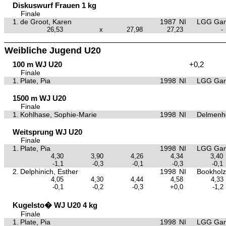
Diskuswurf Frauen 1 kg
Finale
1.
de Groot, Karen
1987
NI
LGG Gan
26,53
x
27,98
27,23
-
Weibliche Jugend U20
100 m WJ U20
+0,2
Finale
1.
Plate, Pia
1998
NI
LGG Gan
1500 m WJ U20
Finale
1.
Kohlhase, Sophie-Marie
1998
NI
Delmenho
Weitsprung WJ U20
Finale
1.
Plate, Pia
1998
NI
LGG Gan
4,30
3,90
4,26
4,34
3,40
-1,1
-0,3
-0,1
-0,3
-0,1
2.
Delphinich, Esther
1998
NI
Bookholz
4,05
4,30
4,44
4,58
4,33
-0,1
-0,2
-0,3
+0,0
-1,2
Kugelsto� WJ U20 4 kg
Finale
1.
Plate, Pia
1998
NI
LGG Gan