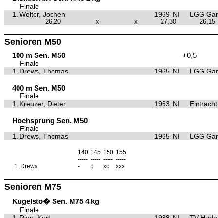
Finale
1.
Wolter, Jochen
1969
NI
LGG Gan
26,20
x
x
27,30
26,15
Senioren M50
100 m Sen. M50
+0,5
Finale
1.
Drews, Thomas
1965
NI
LGG Gan
400 m Sen. M50
Finale
1.
Kreuzer, Dieter
1963
NI
Eintrach
Hochsprung Sen. M50
Finale
1.
Drews, Thomas
1965
NI
LGG Gan
140
145
150
155
-----
-----
-----
-----
1.
Drews
-
o
xo
xxx
Senioren M75
Kugelsto� Sen. M75 4 kg
Finale
1.
Riep, Kurt
1938
NI
TV Hude