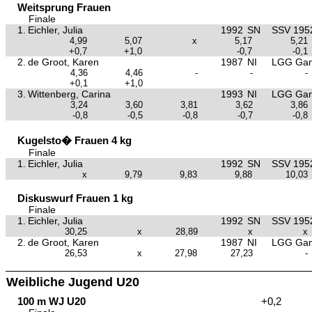
Weitsprung Frauen
Finale
1.
Eichler, Julia
1992
SN
SSV 195
4,99
5,07
x
5,17
5,21
+0,7
+1,0
-0,7
-0,1
2.
de Groot, Karen
1987
NI
LGG Gan
4,36
4,46
-
-
-
+0,1
+1,0
3.
Wittenberg, Carina
1993
NI
LGG Gan
3,24
3,60
3,81
3,62
3,86
-0,8
-0,5
-0,8
-0,7
-0,8
Kugelsto� Frauen 4 kg
Finale
1.
Eichler, Julia
1992
SN
SSV 195
x
9,79
9,83
9,88
10,03
Diskuswurf Frauen 1 kg
Finale
1.
Eichler, Julia
1992
SN
SSV 195
30,25
x
28,89
x
x
2.
de Groot, Karen
1987
NI
LGG Gan
26,53
x
27,98
27,23
-
Weibliche Jugend U20
100 m WJ U20
+0,2