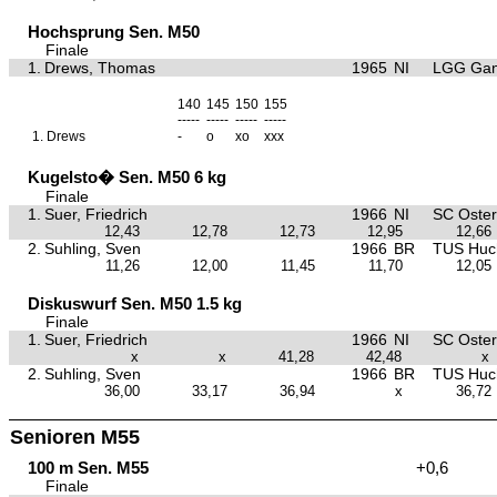
Hochsprung Sen. M50
Finale
1.
Drews, Thomas
1965
NI
LGG Gan
140
145
150
155
-----
-----
-----
-----
1.
Drews
-
o
xo
xxx
Kugelsto� Sen. M50 6 kg
Finale
1.
Suer, Friedrich
1966
NI
SC Oster
12,43
12,78
12,73
12,95
12,66
2.
Suhling, Sven
1966
BR
TUS Huc
11,26
12,00
11,45
11,70
12,05
Diskuswurf Sen. M50 1.5 kg
Finale
1.
Suer, Friedrich
1966
NI
SC Oster
x
x
41,28
42,48
x
2.
Suhling, Sven
1966
BR
TUS Huc
36,00
33,17
36,94
x
36,72
Senioren M55
100 m Sen. M55
+0,6
Finale