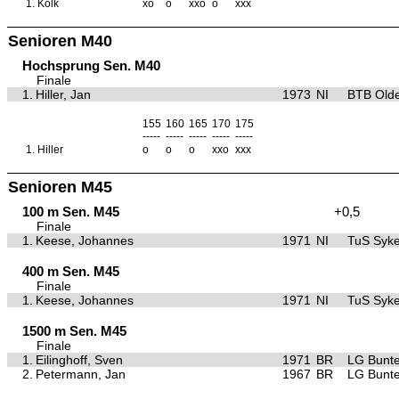
1.
Kolk
xo
o
xxo
o
xxx
Senioren M40
Hochsprung Sen. M40
Finale
1.
Hiller, Jan
1973
NI
BTB Old
155
160
165
170
175
-----
-----
-----
-----
-----
1.
Hiller
o
o
o
xxo
xxx
Senioren M45
100 m Sen. M45
+0,5
Finale
1.
Keese, Johannes
1971
NI
TuS Syk
400 m Sen. M45
Finale
1.
Keese, Johannes
1971
NI
TuS Syk
1500 m Sen. M45
Finale
1.
Eilinghoff, Sven
1971
BR
LG Bunte
2.
Petermann, Jan
1967
BR
LG Bunte