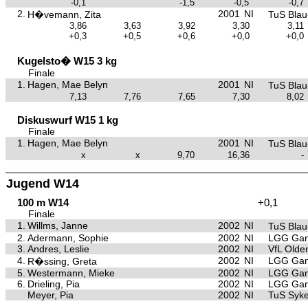
-0,1
-1,5
-0,5
-0,7
2.
2001
NI
H�vemann, Zita
TuS Bla
3,86
3,63
3,92
3,30
3,11
+0,3
+0,5
+0,6
+0,0
+0,0
Kugelsto� W15 3 kg
Finale
1.
Hagen, Mae Belyn
2001
NI
TuS Bla
7,13
7,76
7,65
7,30
8,02
Diskuswurf W15 1 kg
Finale
1.
Hagen, Mae Belyn
2001
NI
TuS Bla
x
x
9,70
16,36
-
Jugend W14
100 m W14
+0,1
Finale
1.
Willms, Janne
2002
NI
TuS Bla
2.
Adermann, Sophie
2002
NI
LGG Gan
3.
Andres, Leslie
2002
NI
VfL Olde
4.
2002
NI
LGG Gan
R�ssing, Greta
5.
Westermann, Mieke
2002
NI
LGG Gan
6.
Drieling, Pia
2002
NI
LGG Gan
Meyer, Pia
2002
NI
TuS Syk