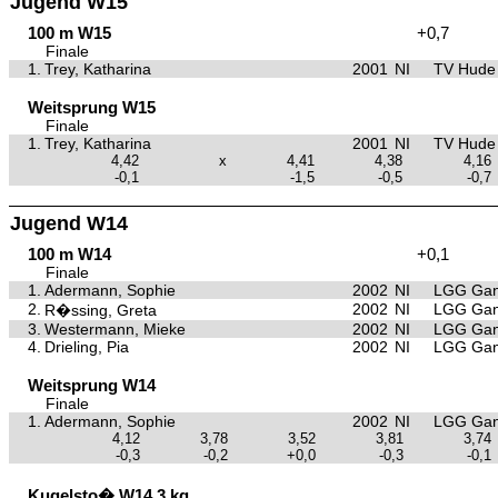
Jugend W15
100 m W15
+0,7
Finale
1.
Trey, Katharina
2001
NI
TV Hude
Weitsprung W15
Finale
1.
Trey, Katharina
2001
NI
TV Hude
4,42
x
4,41
4,38
4,16
-0,1
-1,5
-0,5
-0,7
Jugend W14
100 m W14
+0,1
Finale
1.
Adermann, Sophie
2002
NI
LGG Gan
2.
2002
NI
LGG Gan
R�ssing, Greta
3.
Westermann, Mieke
2002
NI
LGG Gan
4.
Drieling, Pia
2002
NI
LGG Gan
Weitsprung W14
Finale
1.
Adermann, Sophie
2002
NI
LGG Gan
4,12
3,78
3,52
3,81
3,74
-0,3
-0,2
+0,0
-0,3
-0,1
Kugelsto� W14 3 kg