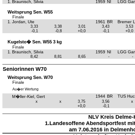
1.
Braunisch, Silvia
1959
NI
LGG Gan
Weitsprung Sen. W55
Finale
1.
Jordan, Ute
1961
BR
Bremer 
3,33
3,38
3,01
3,43
3,53
-0,1
-0,8
+0,0
-0,1
+0,0
Kugelsto� Sen. W55 3 kg
Finale
1.
Braunisch, Silvia
1959
NI
LGG Gan
8,42
8,81
8,65
-
-
Seniorinnen W70
Weitsprung Sen. W70
Finale
Au�er Wertung
1944
BR
TUS Huc
M�ller-Kiel, Gert
x
x
3,75
3,56
x
+0,0
-0,1
NLV Kreis Delme-
1.Landesoffene Abendsportfest mit
am 7.06.2016 in Delmenho