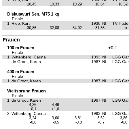
10,45
10,33
10,29
10,64
10,52
Diskuswurf Sen. M75 1 kg
Finale
1.
Riep, Kurt
1938
NI
TV Hude
30,86
32,08
34,02
31,86
x
Frauen
100 m Frauen
+0,2
Finale
1.
Wittenberg, Carina
1993
NI
LGG Gan
de Groot, Karen
1987
NI
LGG Gan
400 m Frauen
Finale
1.
de Groot, Karen
1987
NI
LGG Gan
Weitsprung Frauen
Finale
1.
de Groot, Karen
1987
NI
LGG Gan
4,36
4,46
-
-
-
+0,1
+1,0
2.
Wittenberg, Carina
1993
NI
LGG Gan
3,24
3,60
3,81
3,62
3,86
-0,8
-0,5
-0,8
-0,7
-0,8