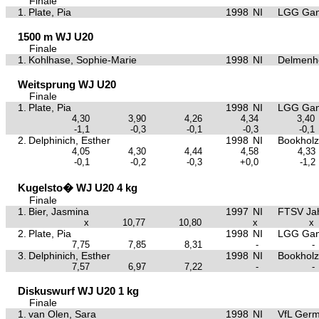
Finale
1.
Plate, Pia
1998
NI
LGG Gan
1500 m WJ U20
Finale
1.
Kohlhase, Sophie-Marie
1998
NI
Delmenho
Weitsprung WJ U20
Finale
1.
Plate, Pia
1998
NI
LGG Gan
4,30
3,90
4,26
4,34
3,40
-1,1
-0,3
-0,1
-0,3
-0,1
2.
Delphinich, Esther
1998
NI
Bookholz
4,05
4,30
4,44
4,58
4,33
-0,1
-0,2
-0,3
+0,0
-1,2
Kugelsto� WJ U20 4 kg
Finale
1.
Bier, Jasmina
1997
NI
FTSV Ja
x
10,77
10,80
x
x
2.
Plate, Pia
1998
NI
LGG Gan
7,75
7,85
8,31
-
-
3.
Delphinich, Esther
1998
NI
Bookholz
7,57
6,97
7,22
-
-
Diskuswurf WJ U20 1 kg
Finale
1.
van Olen, Sara
1998
NI
VfL Germ