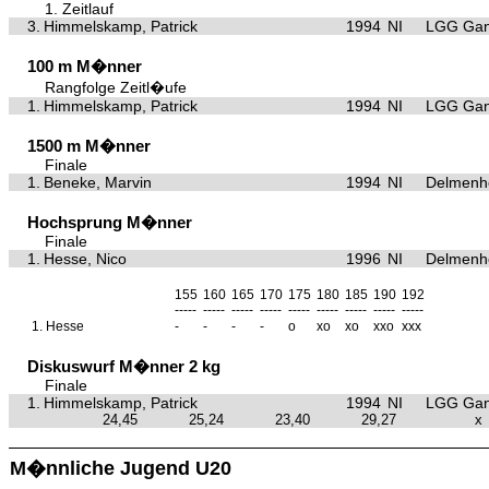
1. Zeitlauf
3.
Himmelskamp, Patrick
1994
NI
LGG Gan
100 m M�nner
Rangfolge Zeitl�ufe
1.
Himmelskamp, Patrick
1994
NI
LGG Gan
1500 m M�nner
Finale
1.
Beneke, Marvin
1994
NI
Delmenho
Hochsprung M�nner
Finale
1.
Hesse, Nico
1996
NI
Delmenho
155
160
165
170
175
180
185
190
192
-----
-----
-----
-----
-----
-----
-----
-----
-----
1.
Hesse
-
-
-
-
o
xo
xo
xxo
xxx
Diskuswurf M�nner 2 kg
Finale
1.
Himmelskamp, Patrick
1994
NI
LGG Gan
24,45
25,24
23,40
29,27
x
M�nnliche Jugend U20