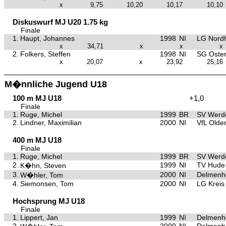
x
9,75
10,20
10,17
10,10
Diskuswurf MJ U20 1.75 kg
Finale
1.
Haupt, Johannes
1998
NI
LG Nord
x
34,71
x
x
x
2.
Folkers, Steffen
1998
NI
SG Oster
x
20,07
x
23,92
25,16
M�nnliche Jugend U18
100 m MJ U18
+1,0
Finale
1.
Ruge, Michel
1999
BR
SV Werd
2.
Lindner, Maximilian
2000
NI
VfL Olde
400 m MJ U18
Finale
1.
Ruge, Michel
1999
BR
SV Werd
2.
1999
NI
TV Hude
K�hn, Steven
3.
2000
NI
Delmenho
W�hler, Tom
4.
Siemonsen, Tom
2000
NI
LG Kreis
Hochsprung MJ U18
Finale
1.
Lippert, Jan
1999
NI
Delmenho