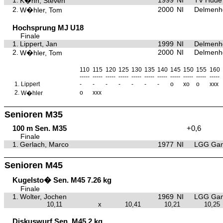
1.
1999
NI
TV Hude
K�hn, Steven
2.
2000
NI
Delmenho
W�hler, Tom
Hochsprung MJ U18
Finale
1.
Lippert, Jan
1999
NI
Delmenho
2.
2000
NI
Delmenho
W�hler, Tom
110
115
120
125
130
135
140
145
150
155
160
-----
-----
-----
-----
-----
-----
-----
-----
-----
-----
-----
1.
Lippert
-
-
-
-
-
-
-
o
xo
o
xxx
2.
o
xxx
W�hler
Senioren M35
100 m Sen. M35
+0,6
Finale
1.
Gerlach, Marco
1977
NI
LGG Gan
Senioren M45
Kugelsto� Sen. M45 7.26 kg
Finale
1.
Wolter, Jochen
1969
NI
LGG Gan
10,11
x
10,41
10,21
10,25
Diskuswurf Sen. M45 2 kg