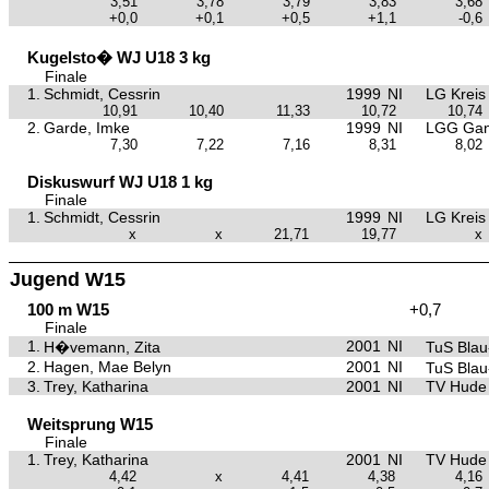
3,51
3,78
3,79
3,83
3,68
+0,0
+0,1
+0,5
+1,1
-0,6
Kugelsto� WJ U18 3 kg
Finale
1.
Schmidt, Cessrin
1999
NI
LG Kreis
10,91
10,40
11,33
10,72
10,74
2.
Garde, Imke
1999
NI
LGG Gan
7,30
7,22
7,16
8,31
8,02
Diskuswurf WJ U18 1 kg
Finale
1.
Schmidt, Cessrin
1999
NI
LG Kreis
x
x
21,71
19,77
x
Jugend W15
100 m W15
+0,7
Finale
1.
2001
NI
H�vemann, Zita
TuS Bla
2.
Hagen, Mae Belyn
2001
NI
TuS Bla
3.
Trey, Katharina
2001
NI
TV Hude
Weitsprung W15
Finale
1.
Trey, Katharina
2001
NI
TV Hude
4,42
x
4,41
4,38
4,16