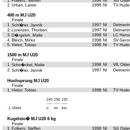
1.
Folkers, Steffen
1998
NI
SG Oster
2.
Urban, Lasse
1998
NI
TV Hude
400 m MJ U20
Finale
1.
1997
NI
Delmenho
Schl�ter, Jannik
2.
Lorenzen, Thorben
1997
NI
Delmenho
3.
1998
NI
LC Hansa
D�rgeloh, Malte
4.
Bleich, Mirko
1998
NI
SV Germa
5.
Vietor, Tobias
1998
NI
TV Hude
1500 m MJ U20
Finale
1.
1998
NI
VfL Olde
Schn�ckel, Malte
2.
1997
NI
Delmenho
Schl�ter, Jannik
Hochsprung MJ U20
Finale
1.
Vietor, Tobias
1998
NI
TV Hude
145
150
155
-----
-----
-----
1.
Vietor
o
xo
xxx
Kugelsto� MJ U20 6 kg
Finale
1.
Folkers, Steffen
1998
NI
SG Oster