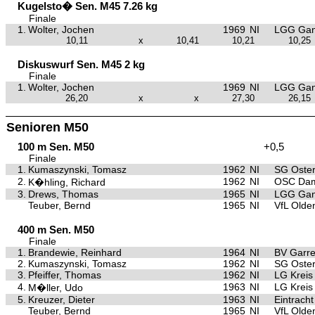
Kugelsto� Sen. M45 7.26 kg
Finale
1.
Wolter, Jochen
1969
NI
LGG Gan
10,11
x
10,41
10,21
10,25
Diskuswurf Sen. M45 2 kg
Finale
1.
Wolter, Jochen
1969
NI
LGG Gan
26,20
x
x
27,30
26,15
Senioren M50
100 m Sen. M50
+0,5
Finale
1.
Kumaszynski, Tomasz
1962
NI
SG Oster
2.
1962
NI
OSC Da
K�hling, Richard
3.
Drews, Thomas
1965
NI
LGG Gan
Teuber, Bernd
1965
NI
VfL Olde
400 m Sen. M50
Finale
1.
Brandewie, Reinhard
1964
NI
BV Garre
2.
Kumaszynski, Tomasz
1962
NI
SG Oster
3.
Pfeiffer, Thomas
1962
NI
LG Kreis
4.
1963
NI
LG Kreis
M�ller, Udo
5.
Kreuzer, Dieter
1963
NI
Eintrach
Teuber, Bernd
1965
NI
VfL Olde