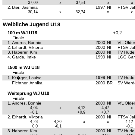
37,09
x
37,51
x
x
2.
Bier, Jasmina
1997
NI
FTSV Ja
30,14
x
32,74
x
x
Weibliche Jugend U18
100 m WJ U18
+0,2
Finale
1.
Andres, Bonnie
2000
NI
VfL Olde
2.
Erhardt, Viktoria
2000
NI
FTSV Ja
3.
Haberer, Kim
2000
NI
TV Hude
4.
Garde, Imke
1999
NI
LGG Gan
1500 m WJ U18
Finale
1.
1999
NI
TV Hude
Kr�ger, Louisa
Fichtner, Annika
2000
BR
SV Werd
Weitsprung WJ U18
Finale
1.
Andres, Bonnie
2000
NI
VfL Olde
4,04
x
4,12
4,47
x
+0,1
+0,9
+0,7
2.
Erhardt, Viktoria
2000
NI
FTSV Ja
4,28
4,20
x
x
4,12
+0,0
-0,1
-0,1
3.
Haberer, Kim
2000
NI
TV Hude