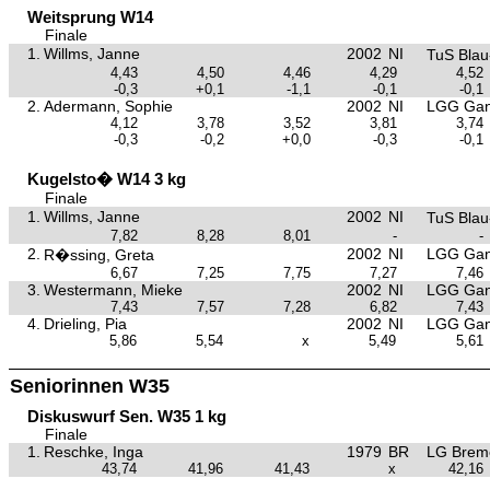
Weitsprung W14
Finale
1.
Willms, Janne
2002
NI
TuS Bla
4,43
4,50
4,46
4,29
4,52
-0,3
+0,1
-1,1
-0,1
-0,1
2.
Adermann, Sophie
2002
NI
LGG Gan
4,12
3,78
3,52
3,81
3,74
-0,3
-0,2
+0,0
-0,3
-0,1
Kugelsto� W14 3 kg
Finale
1.
Willms, Janne
2002
NI
TuS Bla
7,82
8,28
8,01
-
-
2.
2002
NI
LGG Gan
R�ssing, Greta
6,67
7,25
7,75
7,27
7,46
3.
Westermann, Mieke
2002
NI
LGG Gan
7,43
7,57
7,28
6,82
7,43
4.
Drieling, Pia
2002
NI
LGG Gan
5,86
5,54
x
5,49
5,61
Seniorinnen W35
Diskuswurf Sen. W35 1 kg
Finale
1.
Reschke, Inga
1979
BR
LG Brem
43,74
41,96
41,43
x
42,16