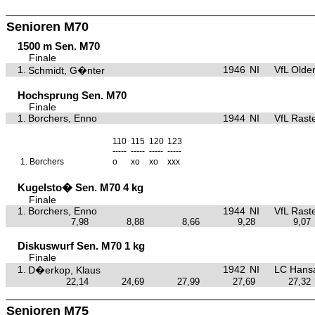
Senioren M70
1500 m Sen. M70
Finale
1.
1946
NI
VfL Olde
Schmidt, G�nter
Hochsprung Sen. M70
Finale
1.
Borchers, Enno
1944
NI
VfL Rast
110
115
120
123
-----
-----
-----
-----
1.
Borchers
o
xo
xo
xxx
Kugelsto� Sen. M70 4 kg
Finale
1.
Borchers, Enno
1944
NI
VfL Rast
7,98
8,88
8,66
9,28
9,07
Diskuswurf Sen. M70 1 kg
Finale
1.
1942
NI
LC Hansa
D�erkop, Klaus
22,14
24,69
27,99
27,69
27,32
Senioren M75