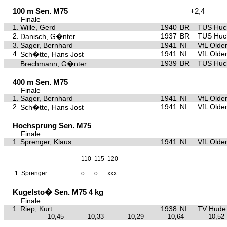
100 m Sen. M75
+2,4
Finale
1.
Wille, Gerd
1940
BR
TUS Huc
2.
1937
BR
TUS Huc
Danisch, G�nter
3.
Sager, Bernhard
1941
NI
VfL Olde
4.
1941
NI
VfL Olde
Sch�tte, Hans Jost
1939
BR
TUS Huc
Brechmann, G�nter
400 m Sen. M75
Finale
1.
Sager, Bernhard
1941
NI
VfL Olde
2.
1941
NI
VfL Olde
Sch�tte, Hans Jost
Hochsprung Sen. M75
Finale
1.
Sprenger, Klaus
1941
NI
VfL Olde
110
115
120
-----
-----
-----
1.
Sprenger
o
o
xxx
Kugelsto� Sen. M75 4 kg
Finale
1.
Riep, Kurt
1938
NI
TV Hude
10,45
10,33
10,29
10,64
10,52