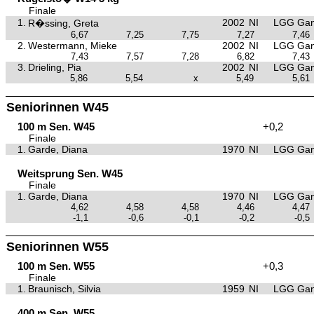
Finale
1.
2002
NI
LGG Gan
R�ssing, Greta
6,67
7,25
7,75
7,27
7,46
2.
Westermann, Mieke
2002
NI
LGG Gan
7,43
7,57
7,28
6,82
7,43
3.
Drieling, Pia
2002
NI
LGG Gan
5,86
5,54
x
5,49
5,61
Seniorinnen W45
100 m Sen. W45
+0,2
Finale
1.
Garde, Diana
1970
NI
LGG Gan
Weitsprung Sen. W45
Finale
1.
Garde, Diana
1970
NI
LGG Gan
4,62
4,58
4,58
4,46
4,47
-1,1
-0,6
-0,1
-0,2
-0,5
Seniorinnen W55
100 m Sen. W55
+0,3
Finale
1.
Braunisch, Silvia
1959
NI
LGG Gan
400 m Sen. W55