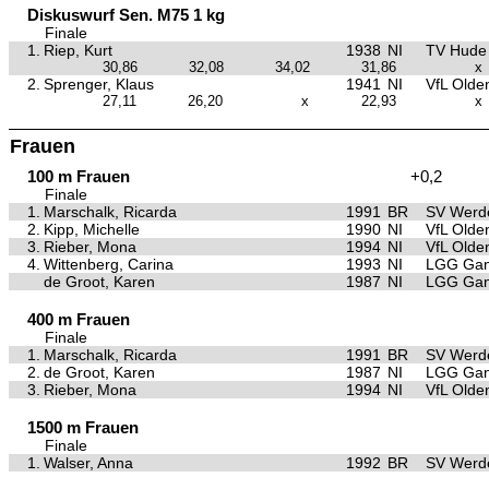
Diskuswurf Sen. M75 1 kg
Finale
1.
Riep, Kurt
1938
NI
TV Hude
30,86
32,08
34,02
31,86
x
2.
Sprenger, Klaus
1941
NI
VfL Olde
27,11
26,20
x
22,93
x
Frauen
100 m Frauen
+0,2
Finale
1.
Marschalk, Ricarda
1991
BR
SV Werd
2.
Kipp, Michelle
1990
NI
VfL Olde
3.
Rieber, Mona
1994
NI
VfL Olde
4.
Wittenberg, Carina
1993
NI
LGG Gan
de Groot, Karen
1987
NI
LGG Gan
400 m Frauen
Finale
1.
Marschalk, Ricarda
1991
BR
SV Werd
2.
de Groot, Karen
1987
NI
LGG Gan
3.
Rieber, Mona
1994
NI
VfL Olde
1500 m Frauen
Finale
1.
Walser, Anna
1992
BR
SV Werd