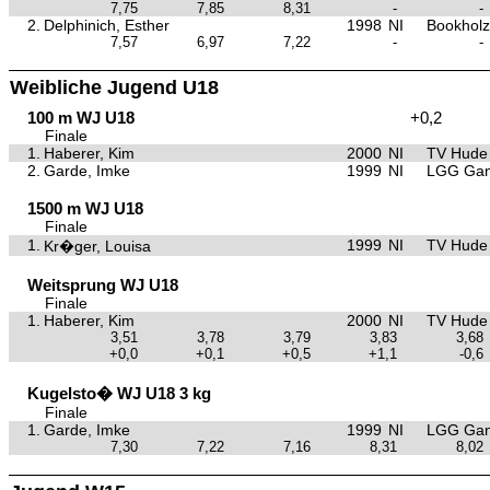
7,75
7,85
8,31
-
-
2.
Delphinich, Esther
1998
NI
Bookholz
7,57
6,97
7,22
-
-
Weibliche Jugend U18
100 m WJ U18
+0,2
Finale
1.
Haberer, Kim
2000
NI
TV Hude
2.
Garde, Imke
1999
NI
LGG Gan
1500 m WJ U18
Finale
1.
1999
NI
TV Hude
Kr�ger, Louisa
Weitsprung WJ U18
Finale
1.
Haberer, Kim
2000
NI
TV Hude
3,51
3,78
3,79
3,83
3,68
+0,0
+0,1
+0,5
+1,1
-0,6
Kugelsto� WJ U18 3 kg
Finale
1.
Garde, Imke
1999
NI
LGG Gan
7,30
7,22
7,16
8,31
8,02