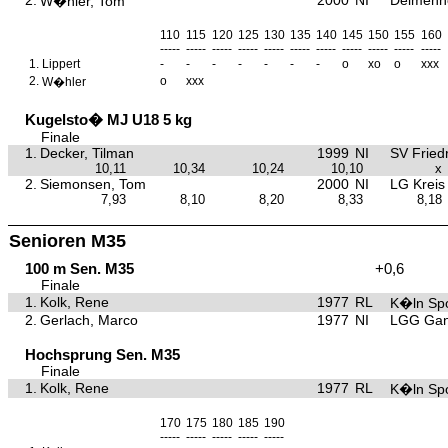
2.
2000
NI
Delmenho
W�hler, Tom
110
115
120
125
130
135
140
145
150
155
160
-----
-----
-----
-----
-----
-----
-----
-----
-----
-----
-----
1.
Lippert
-
-
-
-
-
-
-
o
xo
o
xxx
2.
o
xxx
W�hler
Kugelsto� MJ U18 5 kg
Finale
1.
Decker, Tilman
1999
NI
SV Fried
10,11
10,34
10,24
10,10
x
2.
Siemonsen, Tom
2000
NI
LG Kreis
7,93
8,10
8,20
8,33
8,18
Senioren M35
100 m Sen. M35
+0,6
Finale
1.
Kolk, Rene
1977
RL
K�ln Spo
2.
Gerlach, Marco
1977
NI
LGG Gan
Hochsprung Sen. M35
Finale
1.
Kolk, Rene
1977
RL
K�ln Spo
170
175
180
185
190
-----
-----
-----
-----
-----