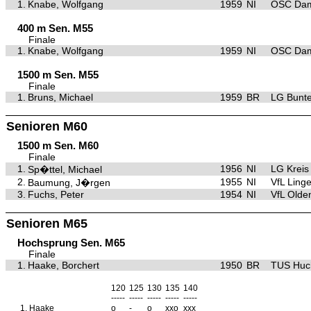
1.
Knabe, Wolfgang
1959
NI
OSC Da
400 m Sen. M55
Finale
1.
Knabe, Wolfgang
1959
NI
OSC Da
1500 m Sen. M55
Finale
1.
Bruns, Michael
1959
BR
LG Bunte
Senioren M60
1500 m Sen. M60
Finale
1.
1956
NI
LG Kreis
Sp�ttel, Michael
2.
1955
NI
VfL Ling
Baumung, J�rgen
3.
Fuchs, Peter
1954
NI
VfL Olde
Senioren M65
Hochsprung Sen. M65
Finale
1.
Haake, Borchert
1950
BR
TUS Huc
120
125
130
135
140
-----
-----
-----
-----
-----
1.
Haake
o
-
o
xxo
xxx