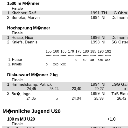
1500 m M�nner
Finale
1.
Kirchner, Ralf
1991
TH
LG Ohra 
2.
Beneke, Marvin
1994
NI
Delmenho
Hochsprung M�nner
Finale
1.
Hesse, Nico
1996
NI
Delmenho
2.
Kniefs, Dennis
1993
NI
SG Oster
155
160
165
170
175
180
185
190
192
-----
-----
-----
-----
-----
-----
-----
-----
-----
1.
Hesse
-
-
-
-
o
xo
xo
xxo
xxx
2.
Kniefs
o
xxo
xxx
Diskuswurf M�nner 2 kg
Finale
1.
Himmelskamp, Patrick
1994
NI
LGG Gan
24,45
25,24
23,40
29,27
x
2.
1989
NI
Bu�, Ingo
TuS Bla
24,35
x
24,04
25,99
26,42
M�nnliche Jugend U20
100 m MJ U20
+1,0
Finale