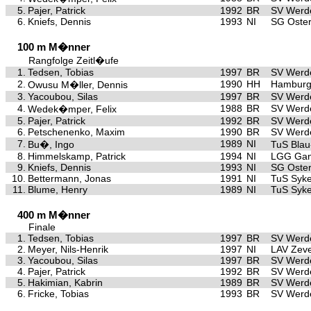
5.
Pajer, Patrick
1992
BR
SV Werd
6.
Kniefs, Dennis
1993
NI
SG Oster
100 m M�nner
Rangfolge Zeitl�ufe
1.
Tedsen, Tobias
1997
BR
SV Werd
2.
1990
HH
Hamburg
Owusu M�ller, Dennis
3.
Yacoubou, Silas
1997
BR
SV Werd
4.
1988
BR
SV Werd
Wedek�mper, Felix
5.
Pajer, Patrick
1992
BR
SV Werd
6.
Petschenenko, Maxim
1990
BR
SV Werd
7.
1989
NI
Bu�, Ingo
TuS Bla
8.
Himmelskamp, Patrick
1994
NI
LGG Gan
9.
Kniefs, Dennis
1993
NI
SG Oster
10.
Bettermann, Jonas
1991
NI
TuS Syk
11.
Blume, Henry
1989
NI
TuS Syk
400 m M�nner
Finale
1.
Tedsen, Tobias
1997
BR
SV Werd
2.
Meyer, Nils-Henrik
1997
NI
LAV Zev
3.
Yacoubou, Silas
1997
BR
SV Werd
4.
Pajer, Patrick
1992
BR
SV Werd
5.
Hakimian, Kabrin
1989
BR
SV Werd
6.
Fricke, Tobias
1993
BR
SV Werd