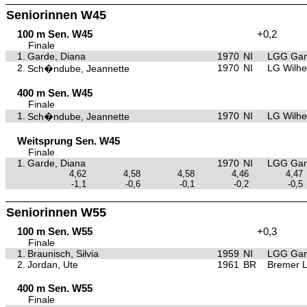
Seniorinnen W45
100 m Sen. W45
+0,2
Finale
1.
Garde, Diana
1970
NI
LGG Gan
2.
1970
NI
LG Wilh
Sch�ndube, Jeannette
400 m Sen. W45
Finale
1.
1970
NI
LG Wilh
Sch�ndube, Jeannette
Weitsprung Sen. W45
Finale
1.
Garde, Diana
1970
NI
LGG Gan
4,62
4,58
4,58
4,46
4,47
-1,1
-0,6
-0,1
-0,2
-0,5
Seniorinnen W55
100 m Sen. W55
+0,3
Finale
1.
Braunisch, Silvia
1959
NI
LGG Gan
2.
Jordan, Ute
1961
BR
Bremer 
400 m Sen. W55
Finale