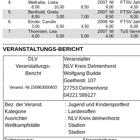
4.
Wallrabe, Liska
2007
NI
FTSV Jah
8,00
10,00
8,50
9,00
4,50
5.
Berthold, Greta
2007
NI
FTSV Jah
8,50
3,00
7,00
8,50
8,00
6.
Emde, Carolin
2008
NI
FTSV Jah
3,00
6,50
4,50
6,00
6,00
7.
Thomsen, Lea
2007
NI
TuS Varre
4,00
6,00
5,00
4,00
3,00
VERANSTALTUNGS-BERICHT
DLV
Veranstalter
Veranstaltungs-
NLV Kreis Delmenhorst
Bericht
Wolfgang Budde
Goethestr. 107
Veranst.-Nr.150963000403
27753 Delmenhorst
04221 589127
Bez. der Veranst.
:
Jugend und Kindersportfest
Kategorie
:
Landesoffen
Ausrichter
:
NLV Kreis delmenhorst
Wettkampfstätte
:
Stadion
Stadion