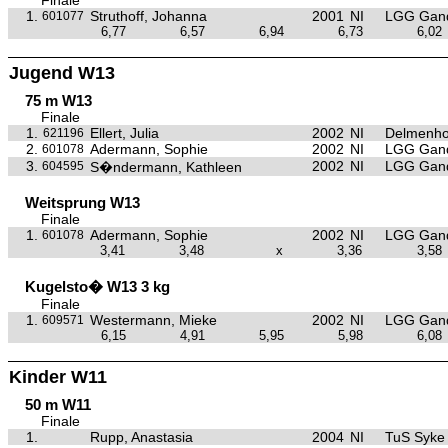
Finale
1.
Struthoff, Johanna
2001
NI
LGG Gan
601077
6,77
6,57
6,94
6,73
6,02
Jugend W13
75 m W13
Finale
1.
Ellert, Julia
2002
NI
Delmenho
621196
2.
Adermann, Sophie
2002
NI
LGG Gan
601078
3.
2002
NI
LGG Gan
604595
S�ndermann, Kathleen
Weitsprung W13
Finale
1.
Adermann, Sophie
2002
NI
LGG Gan
601078
3,41
3,48
x
3,36
3,58
Kugelsto� W13 3 kg
Finale
1.
Westermann, Mieke
2002
NI
LGG Gan
609571
6,15
4,91
5,95
5,98
6,08
Kinder W11
50 m W11
Finale
1.
Rupp, Anastasia
2004
NI
TuS Syke