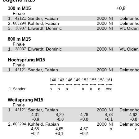
100 m M15
+0,8
Finale
1.
Sander, Fabian
2000
NI
Delmenho
42121
2.
Kuhfeld, Fabian
2000
NI
Delmenho
603294
3.
Ellwardt, Dominic
2000
NI
VfL Olden
38987
800 m M15
Finale
1.
Ellwardt, Dominic
2000
NI
VfL Olden
38987
Hochsprung M15
Finale
1.
Sander, Fabian
2000
NI
Delmenho
42121
140
143
146
149
152
155
158
161
-----
-----
-----
-----
-----
-----
-----
-----
1.
Sander
o
o
o
-
o
o
o
xxx
Weitsprung M15
Finale
1.
Sander, Fabian
2000
NI
Delmenho
42121
4,31
4,29
4,78
4,78
4,62
-0,9
-0,8
+0,0
+0,1
-0,8
2.
Kuhfeld, Fabian
2000
NI
Delmenho
603294
4,68
4,65
4,67
x
x
+0,2
+0,1
+0,2