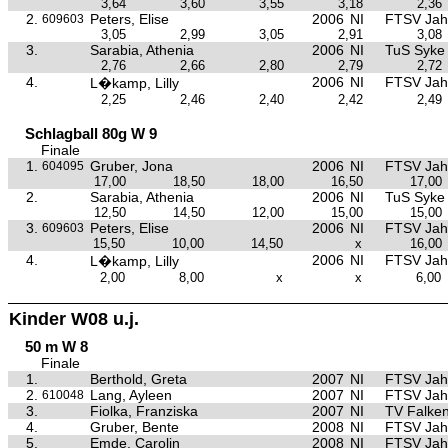
3,64
3,60
3,55
3,18
2,36
2.
Peters, Elise
2006
NI
FTSV Jah
609603
3,05
2,99
3,05
2,91
3,08
3.
Sarabia, Athenia
2006
NI
TuS Syke
2,76
2,66
2,80
2,79
2,72
4.
2006
NI
FTSV Jah
L�kamp, Lilly
2,25
2,46
2,40
2,42
2,49
Schlagball 80g W 9
Finale
1.
Gruber, Jona
2006
NI
FTSV Jah
604095
17,00
18,50
18,00
16,50
17,00
2.
Sarabia, Athenia
2006
NI
TuS Syke
12,50
14,50
12,00
15,00
15,00
3.
Peters, Elise
2006
NI
FTSV Jah
609603
15,50
10,00
14,50
x
16,00
4.
2006
NI
FTSV Jah
L�kamp, Lilly
2,00
8,00
x
x
6,00
Kinder W08 u.j.
50 m W 8
Finale
1.
Berthold, Greta
2007
NI
FTSV Jah
2.
Lang, Ayleen
2007
NI
FTSV Jah
610048
3.
Fiolka, Franziska
2007
NI
TV Falke
4.
Gruber, Bente
2008
NI
FTSV Jah
5.
Emde, Carolin
2008
NI
FTSV Jah