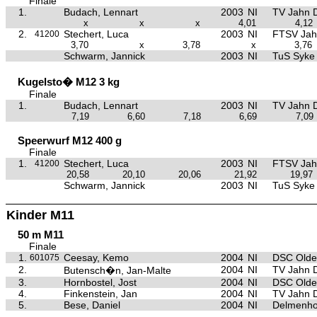
Finale
1.
Budach, Lennart
2003
NI
TV Jahn 
x
x
x
4,01
4,12
2.
Stechert, Luca
2003
NI
FTSV Jah
41200
3,70
x
3,78
x
3,76
Schwarm, Jannick
2003
NI
TuS Syke
Kugelsto� M12 3 kg
Finale
1.
Budach, Lennart
2003
NI
TV Jahn 
7,19
6,60
7,18
6,69
7,09
Speerwurf M12 400 g
Finale
1.
Stechert, Luca
2003
NI
FTSV Jah
41200
20,58
20,10
20,06
21,92
19,97
Schwarm, Jannick
2003
NI
TuS Syke
Kinder M11
50 m M11
Finale
1.
Ceesay, Kemo
2004
NI
DSC Olde
601075
2.
2004
NI
TV Jahn 
Butensch�n, Jan-Malte
3.
Hornbostel, Jost
2004
NI
DSC Olde
4.
Finkenstein, Jan
2004
NI
TV Jahn 
5.
Bese, Daniel
2004
NI
Delmenho