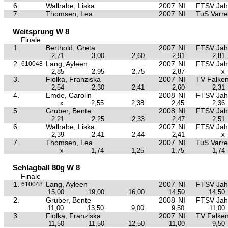
6.
Wallrabe, Liska
2007
NI
FTSV Jah
7.
Thomsen, Lea
2007
NI
TuS Varre
Weitsprung W 8
Finale
1.
Berthold, Greta
2007
NI
FTSV Jah
2,71
3,00
2,60
2,91
2,81
2.
Lang, Ayleen
2007
NI
FTSV Jah
610048
2,85
2,95
2,75
2,87
x
3.
Fiolka, Franziska
2007
NI
TV Falke
2,54
2,30
2,41
2,60
2,31
4.
Emde, Carolin
2008
NI
FTSV Jah
x
2,55
2,38
2,45
2,36
5.
Gruber, Bente
2008
NI
FTSV Jah
2,21
2,25
2,33
2,47
2,51
6.
Wallrabe, Liska
2007
NI
FTSV Jah
2,39
2,41
2,44
2,41
x
7.
Thomsen, Lea
2007
NI
TuS Varre
x
1,74
1,25
1,75
1,74
Schlagball 80g W 8
Finale
1.
Lang, Ayleen
2007
NI
FTSV Jah
610048
15,00
19,00
16,00
14,50
14,50
2.
Gruber, Bente
2008
NI
FTSV Jah
11,00
13,50
9,00
9,50
11,00
3.
Fiolka, Franziska
2007
NI
TV Falke
11,50
11,50
12,50
11,00
9,50