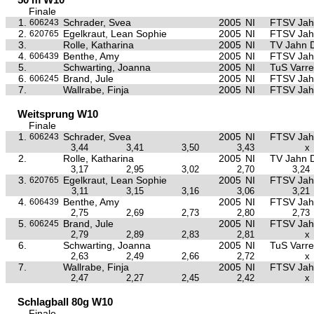
Finale
1.
Schrader, Svea
2005
NI
FTSV Jah
606243
2.
Egelkraut, Lean Sophie
2005
NI
FTSV Jah
620765
3.
Rolle, Katharina
2005
NI
TV Jahn 
4.
Benthe, Amy
2005
NI
FTSV Jah
606439
5.
Schwarting, Joanna
2005
NI
TuS Varre
6.
Brand, Jule
2005
NI
FTSV Jah
606245
7.
Wallrabe, Finja
2005
NI
FTSV Jah
Weitsprung W10
Finale
1.
Schrader, Svea
2005
NI
FTSV Jah
606243
3,44
3,41
3,50
3,43
x
2.
Rolle, Katharina
2005
NI
TV Jahn 
3,17
2,95
3,02
2,70
3,24
3.
Egelkraut, Lean Sophie
2005
NI
FTSV Jah
620765
3,11
3,15
3,16
3,06
3,21
4.
Benthe, Amy
2005
NI
FTSV Jah
606439
2,75
2,69
2,73
2,80
2,73
5.
Brand, Jule
2005
NI
FTSV Jah
606245
2,79
2,89
2,83
2,81
x
6.
Schwarting, Joanna
2005
NI
TuS Varre
2,63
2,49
2,66
2,72
x
7.
Wallrabe, Finja
2005
NI
FTSV Jah
2,47
2,27
2,45
2,42
x
Schlagball 80g W10
Finale