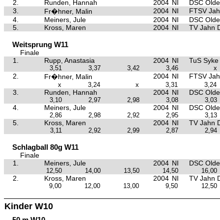
2.
Runden, Hannah
2004
NI
DSC Olde
3.
2004
NI
FTSV Jah
Fr�hner, Malin
4.
Meiners, Jule
2004
NI
DSC Olde
5.
Kross, Maren
2004
NI
TV Jahn 
Weitsprung W11
Finale
1.
Rupp, Anastasia
2004
NI
TuS Syke
3,51
3,37
3,42
3,46
x
2.
2004
NI
FTSV Jah
Fr�hner, Malin
x
3,24
x
3,31
3,24
3.
Runden, Hannah
2004
NI
DSC Olde
3,10
2,97
2,98
3,08
3,03
4.
Meiners, Jule
2004
NI
DSC Olde
2,86
2,98
2,92
2,95
3,13
5.
Kross, Maren
2004
NI
TV Jahn 
3,11
2,92
2,99
2,87
2,94
Schlagball 80g W11
Finale
1.
Meiners, Jule
2004
NI
DSC Olde
12,50
14,00
13,50
14,50
16,00
2.
Kross, Maren
2004
NI
TV Jahn 
9,00
12,00
13,00
9,50
12,50
Kinder W10
50 m W10