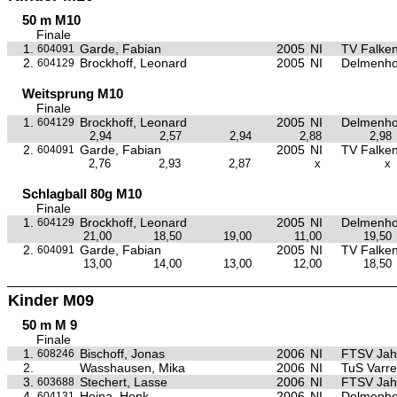
50 m M10
Finale
1.
Garde, Fabian
2005
NI
TV Falke
604091
2.
Brockhoff, Leonard
2005
NI
Delmenho
604129
Weitsprung M10
Finale
1.
Brockhoff, Leonard
2005
NI
Delmenho
604129
2,94
2,57
2,94
2,88
2,98
2.
Garde, Fabian
2005
NI
TV Falke
604091
2,76
2,93
2,87
x
x
Schlagball 80g M10
Finale
1.
Brockhoff, Leonard
2005
NI
Delmenho
604129
21,00
18,50
19,00
11,00
19,50
2.
Garde, Fabian
2005
NI
TV Falke
604091
13,00
14,00
13,00
12,00
18,50
Kinder M09
50 m M 9
Finale
1.
Bischoff, Jonas
2006
NI
FTSV Jah
608246
2.
Wasshausen, Mika
2006
NI
TuS Varre
3.
Stechert, Lasse
2006
NI
FTSV Jah
603688
4.
Hejna, Henk
2006
NI
Delmenho
604131