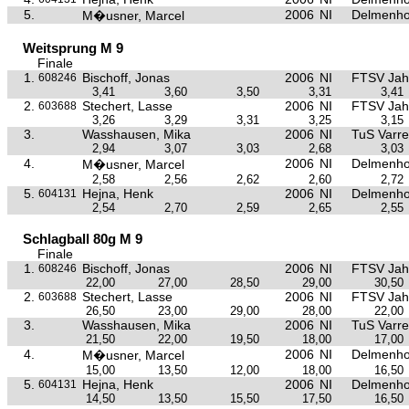
5.
2006
NI
Delmenho
M�usner, Marcel
Weitsprung M 9
Finale
1.
Bischoff, Jonas
2006
NI
FTSV Jah
608246
3,41
3,60
3,50
3,31
3,41
2.
Stechert, Lasse
2006
NI
FTSV Jah
603688
3,26
3,29
3,31
3,25
3,15
3.
Wasshausen, Mika
2006
NI
TuS Varre
2,94
3,07
3,03
2,68
3,03
4.
2006
NI
Delmenho
M�usner, Marcel
2,58
2,56
2,62
2,60
2,72
5.
Hejna, Henk
2006
NI
Delmenho
604131
2,54
2,70
2,59
2,65
2,55
Schlagball 80g M 9
Finale
1.
Bischoff, Jonas
2006
NI
FTSV Jah
608246
22,00
27,00
28,50
29,00
30,50
2.
Stechert, Lasse
2006
NI
FTSV Jah
603688
26,50
23,00
29,00
28,00
22,00
3.
Wasshausen, Mika
2006
NI
TuS Varre
21,50
22,00
19,50
18,00
17,00
4.
2006
NI
Delmenho
M�usner, Marcel
15,00
13,50
12,00
18,00
16,50
5.
Hejna, Henk
2006
NI
Delmenho
604131
14,50
13,50
15,50
17,50
16,50