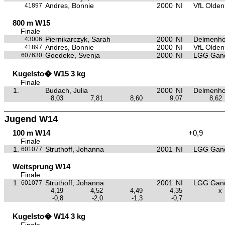
Andres, Bonnie
2000
NI
VfL Olden
41897
800 m W15
Finale
Piernikarczyk, Sarah
2000
NI
Delmenho
43006
Andres, Bonnie
2000
NI
VfL Olden
41897
Goedeke, Svenja
2000
NI
LGG Gan
607630
Kugelsto� W15 3 kg
Finale
1.
Budach, Julia
2000
NI
Delmenho
8,03
7,81
8,60
9,07
8,62
Jugend W14
100 m W14
+0,9
Finale
1.
Struthoff, Johanna
2001
NI
LGG Gan
601077
Weitsprung W14
Finale
1.
Struthoff, Johanna
2001
NI
LGG Gan
601077
4,19
4,52
4,49
4,35
x
-0,8
-2,0
-1,3
-0,7
Kugelsto� W14 3 kg