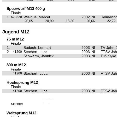
Speerwurf M13 400 g
Finale
1.
Wielgus, Marcel
2002
NI
Delmenho
620820
20,05
20,99
18,80
20,66
22,72
Jugend M12
75 m M12
Finale
1.
Budach, Lennart
2003
NI
TV Jahn 
2.
Stechert, Luca
2003
NI
FTSV Jah
41200
Schwarm, Jannick
2003
NI
TuS Syke
800 m M12
Finale
Stechert, Luca
2003
NI
FTSV Jah
41200
Hochsprung M12
Finale
Stechert, Luca
2003
NI
FTSV Jah
41200
-----
-----
Stechert
-
-
Weitsprung M12