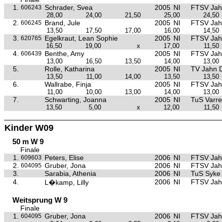
1.
Schrader, Svea
2005
NI
FTSV Jah
606243
28,00
24,00
21,50
25,00
24,50
2.
Brand, Jule
2005
NI
FTSV Jah
606245
13,50
17,50
17,00
16,00
14,50
3.
Egelkraut, Lean Sophie
2005
NI
FTSV Jah
620765
16,50
19,00
x
17,00
11,50
4.
Benthe, Amy
2005
NI
FTSV Jah
606439
13,00
16,50
13,50
14,00
13,00
5.
Rolle, Katharina
2005
NI
TV Jahn 
13,50
11,00
14,00
13,50
13,50
6.
Wallrabe, Finja
2005
NI
FTSV Jah
11,00
10,00
13,00
14,00
13,00
7.
Schwarting, Joanna
2005
NI
TuS Varre
13,50
5,00
x
12,00
11,50
Kinder W09
50 m W 9
Finale
1.
Peters, Elise
2006
NI
FTSV Jah
609603
2.
Gruber, Jona
2006
NI
FTSV Jah
604095
3.
Sarabia, Athenia
2006
NI
TuS Syke
4.
2006
NI
FTSV Jah
L�kamp, Lilly
Weitsprung W 9
Finale
1.
Gruber, Jona
2006
NI
FTSV Jah
604095