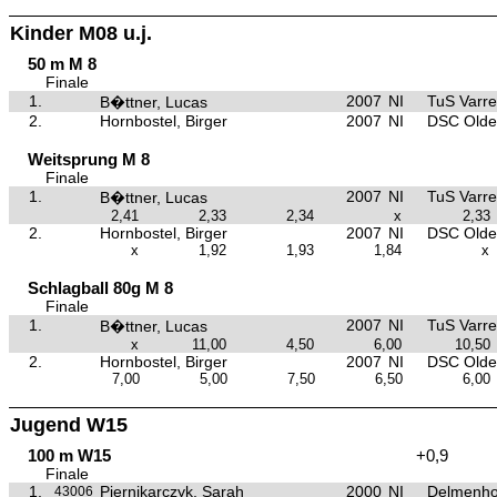
Kinder M08 u.j.
50 m M 8
Finale
1.
2007
NI
TuS Varre
B�ttner, Lucas
2.
Hornbostel, Birger
2007
NI
DSC Olde
Weitsprung M 8
Finale
1.
2007
NI
TuS Varre
B�ttner, Lucas
2,41
2,33
2,34
x
2,33
2.
Hornbostel, Birger
2007
NI
DSC Olde
x
1,92
1,93
1,84
x
Schlagball 80g M 8
Finale
1.
2007
NI
TuS Varre
B�ttner, Lucas
x
11,00
4,50
6,00
10,50
2.
Hornbostel, Birger
2007
NI
DSC Olde
7,00
5,00
7,50
6,50
6,00
Jugend W15
100 m W15
+0,9
Finale
1.
Piernikarczyk, Sarah
2000
NI
Delmenho
43006