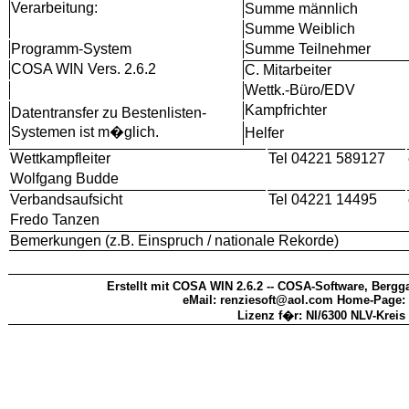
Verarbeitung:
Summe männlich
Summe Weiblich
Programm-System
Summe Teilnehmer
COSA WIN Vers. 2.6.2
C. Mitarbeiter
Wettk.-Büro/EDV
Kampfrichter
Datentransfer zu Bestenlisten-
Systemen ist m�glich.
Helfer
Wettkampfleiter
Tel 04221 589127
Wolfgang Budde
Verbandsaufsicht
Tel 04221 14495
Fredo Tanzen
Bemerkungen (z.B. Einspruch / nationale Rekorde)
Erstellt mit COSA WIN 2.6.2 -- COSA-Software, Bergga
eMail: renziesoft@aol.com Home-Page:
Lizenz f�r: NI/6300 NLV-Krei