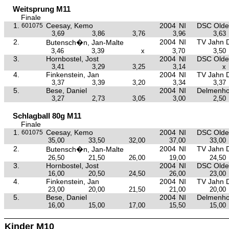
Weitsprung M11
Finale
1.
Ceesay, Kemo
2004
NI
DSC Olde
601075
3,69
3,86
3,76
3,96
3,63
2.
2004
NI
TV Jahn 
Butensch�n, Jan-Malte
3,46
3,39
x
3,70
3,50
3.
Hornbostel, Jost
2004
NI
DSC Olde
3,41
3,29
3,25
3,14
x
4.
Finkenstein, Jan
2004
NI
TV Jahn 
3,37
3,39
3,20
3,34
3,37
5.
Bese, Daniel
2004
NI
Delmenho
3,27
2,73
3,05
3,00
2,50
Schlagball 80g M11
Finale
1.
Ceesay, Kemo
2004
NI
DSC Olde
601075
35,00
33,50
32,00
37,00
33,00
2.
2004
NI
TV Jahn 
Butensch�n, Jan-Malte
26,50
21,50
26,00
19,00
24,50
3.
Hornbostel, Jost
2004
NI
DSC Olde
16,00
20,50
24,50
26,00
23,00
4.
Finkenstein, Jan
2004
NI
TV Jahn 
23,00
20,00
21,50
21,00
20,00
5.
Bese, Daniel
2004
NI
Delmenho
16,00
15,00
17,00
15,50
15,00
Kinder M10