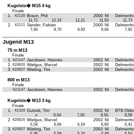
Kugelsto� M15 4 kg
Finale
1.
Braun, Phil
2000
NI
Delmenho
42120
11,72
12,33
12,21
11,50
11,73
2.
Sander, Fabian
2000
NI
Delmenho
42121
7,84
8,70
8,93
9,04
7,92
Jugend M13
75 m M13
Finale
1.
Jacobsen, Hannes
2002
NI
Delmenho
621147
2.
Wielgus, Marcel
2002
NI
Delmenho
620820
3.
Wieting, Tim
2002
NI
Delmenho
620837
800 m M13
Finale
Jacobsen, Hannes
2002
NI
Delmenho
621147
Kugelsto� M13 3 kg
Finale
1.
Gutzeit, Tim
2002
NI
BTB Olde
41320
x
8,04
7,65
8,55
8,58
2.
Wielgus, Marcel
2002
NI
Delmenho
620820
5,54
6,66
6,54
6,60
6,41
3.
Wieting, Tim
2002
NI
Delmenho
620837
5,36
5,59
5,24
4,49
5,54